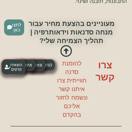
התבוננות, תובנה ושינוי.
מעוניינים בהצעת מחיר עבור
לחצו
כאן
מנחה סדנאות וידאותרפיה |
תהליך הצמיחה שלי?
צרו
להזמנת
התקשרו
וואטסאפ
אימייל
השאירו
פרטים
סדנה
קשר
חווייתית צרו
איתנו קשר
ונשמח לחזור
אליכם
בהקדם